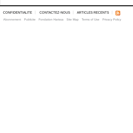
CONFIDENTIALITE
CONTACTEZ-NOUS
ARTICLES RECENTS
Abonnement
Publicite
Fondation Harissa
Site Map
Terms of Use
Privacy Policy