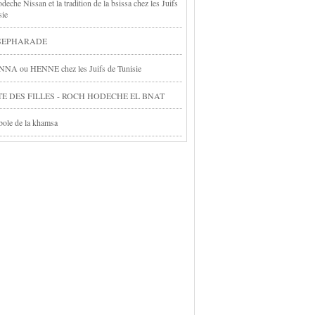
eche Nissan et la tradition de la bsissa chez les Juifs
sie
 SEPHARADE
NA ou HENNE chez les Juifs de Tunisie
TE DES FILLES - ROCH HODECHE EL BNAT
ole de la khamsa