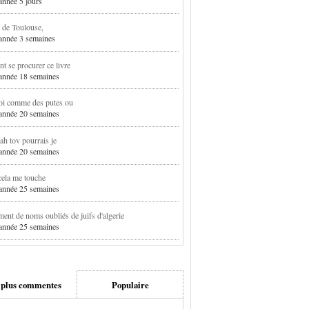
 année 5 jours
 de Toulouse,
1 année 3 semaines
 se procurer ce livre
1 année 18 semaines
oi comme des putes ou
1 année 20 semaines
h tov pourrais je
1 année 20 semaines
cela me touche
1 année 25 semaines
ent de noms oubliés de juifs d'algerie
1 année 25 semaines
 plus commentes
Populaire