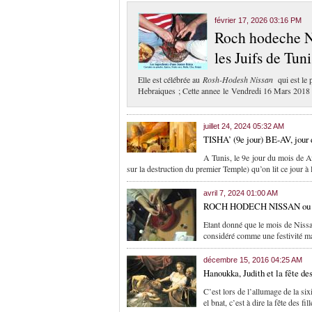
février 17, 2026 03:16 PM
Roch hodeche Nis
les Juifs de Tuni
Elle est célébrée au
Rosh-Hodesh Nissan
qui est le 
Hebraiques ; Cette annee le Vendredi 16 Mars 2018
juillet 24, 2024 05:32 AM
TISHA’ (9e jour) BE-AV, jour 
A Tunis, le 9e jour du mois de A
sur la destruction du premier Temple) qu’on lit ce jour à
avril 7, 2024 01:00 AM
ROCH HODECH NISSAN ou la 
Etant donné que le mois de Nissa
considéré comme une festivité 
décembre 15, 2016 04:25 AM
Hanoukka, Judith et la fête des
C’est lors de l’allumage de la si
el bnat, c’est à dire la fête des f