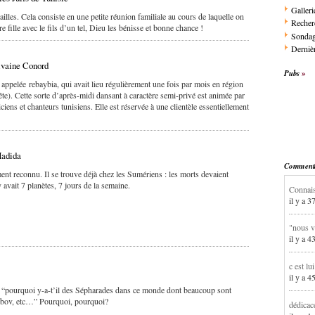
Galleri
ailles. Cela consiste en une petite réunion familiale au cours de laquelle on
Recher
e fille avec le fils d’un tel, Dieu les bénisse et bonne chance !
Sonda
Dernièr
lvaine Conord
Pubs
, appelée rebaybia, qui avait lieu régulièrement une fois par mois en région
e). Cette sorte d’après-midi dansant à caractère semi-privé est animée par
ens et chanteurs tunisiens. Elle est réservée à une clientèle essentiellement
Hadida
Commentai
nt reconnu. Il se trouve déjà chez les Sumériens : les morts devaient
y avait 7 planètes, 7 jours de la semaine.
Connais
il y a 3
"nous v
il y a 4
c est lu
il y a 4
“pourquoi y-a-t’il des Sépharades dans ce monde dont beaucoup sont
obov, etc…” Pourquoi, pourquoi?
dédicac