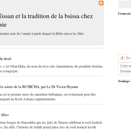
Connexion
san et la tradition de la bsissa chez
sie
premier jour de l’année à partir duquel la Bible classe les fêtes
Se 
de deuil
Créer u
v, c’est Nhar-Ekha, du nom du livre (des lamentations du prophète Jérémie,
Demand
 la synagogue.
Sondage
soirée de la BCHICHA, par Le Dr Victor Hayoun
n est le premier mois du calendrier hébraïque, cet événement peut être
marquant un Roch Achana supplémentaire.
 filles
xième bougie de Hanoukka que les juifs de Tunisie célèbrent le roch hodech
illes. En effet, l’histoire de Judith prend place lors de roch hodech teveth.