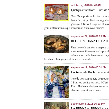
octobre 2, 2016 02:28 AM
Quelques traditions Tunes de
Tout Tune porte en lui les traces 
Jules Ferry) qui l’ont imprégné av
j’arrivai à Tunis à l’age de 11 a
goût différent mais qui s’accordait bien avec l’ancien.
septembre 22, 2016 01:29 AM
ROCH HACHANA OU LA JOIE,
Une nouvelle année se prépare dan
valeureuses tisseuses de la premi
dégustation de la fameuse et touj
les chants liturgiques et la liesse familiale.
septembre 19, 2016 05:31 AM
Coutumes de Roch Hachana de
Tête de poisson ou tête de mout
? Pour ou contre les noix ? C'est 
Roch Hachana n'est pas en reste 
chaque pays et ses usages.
septembre 8, 2016 10:23 PM
LA HENNA ou HENNE chez les