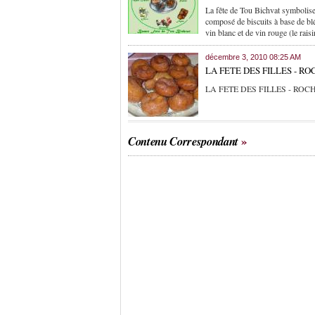
La fête de Tou Bichvat symbolise
composé de biscuits à base de blé o
vin blanc et de vin rouge (le raisi
décembre 3, 2010 08:25 AM
LA FETE DES FILLES - R
LA FETE DES FILLES - RO
Contenu Correspondant