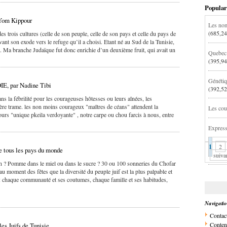
Popular
 Yom Kippour
Les nom
(685,24
des trois cultures (celle de son peuple, celle de son pays et celle du pays de
ant son exode vers le refuge qu’il a choisi. Etant né au Sud de la Tunisie,
ns. Ma branche Judaïque fut donc enrichie d’un deuxième fruit, qui avait un
Quebec:
(395,94
Génétiq
 par Nadine Tibi
(392,52
s la fébrilité pour les courageuses hôtesses ou leurs aînées, les
ère trame. les non moins courageux "maîtres de céans" attendent la
Les cou
ours "unique pkeila verdoyante" , notre carpe ou chou farcis à nous, entre
Express
1
2
 tous les pays du monde
suiva
on ? Pomme dans le miel ou dans le sucre ? 30 ou 100 sonneries du Chofar
au moment des fêtes que la diversité du peuple juif est la plus palpable et
: chaque communauté et ses coutumes, chaque famille et ses habitudes,
Navigati
Contac
Conten
 Juifs de Tunisie