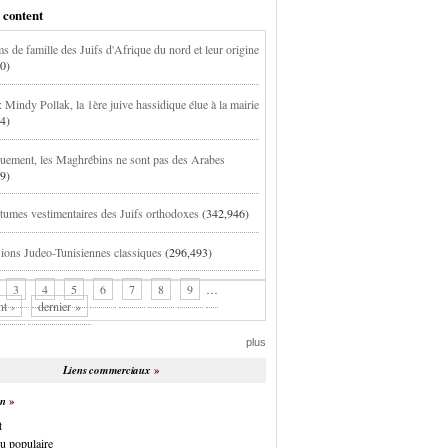
 content
s de famille des Juifs d'Afrique du nord et leur origine
0)
 Mindy Pollak, la 1ère juive hassidique élue à la mairie
4)
uement, les Maghrébins ne sont pas des Arabes
9)
tumes vestimentaires des Juifs orthodoxes
(342,946)
ions Judeo-Tunisiennes classiques
(296,493)
3
4
5
6
7
8
9
…
nt ›
dernier »
plus
Liens commerciaux
on
t
u populaire