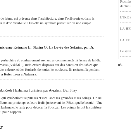
Roch hod
de Tuni
ETRE
fatma, est présente dans l’architecture, dans l’orfèvrerie et dans la
n et d’où vient-elle ? Est-elle un symbole particulier ou une simple
LA HEN
LA FE
unisienne Keimane El-Sfarim Ou La Levée des Sefarim, par Dr.
Le symb
n particulière et, contrairement aux autres communautés, à l'issue de la fête,
n/a
rnacle ("
Eikhal
"), mais étaient disposés sur des bancs ou des tables que
 des rideaux et des foulards de toutes les couleurs. Ils restaient là pendant
 a Keter Tora a Natanya.
r du Rosh-Hashanna Tunisien, par Avraham Bar-Shay
s qui symbolisent le plus les ‘Fêtes’ sont les grenades et les coings. On ne
leurs au printemps et leurs fruits juste avant les Fêtes, quelle beauté!! Une
ashana et le reste pour décorer la Souccah. Les coings feront la confiture
e’ pour Kippour.
AT