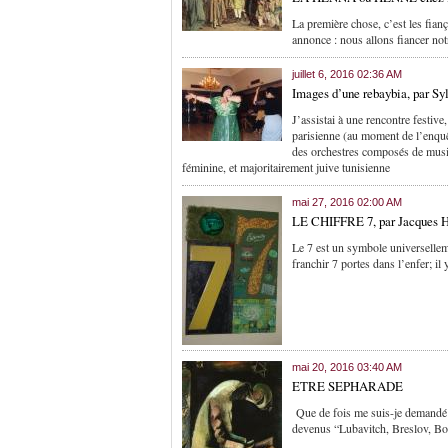
La première chose, c’est les fianç
annonce : nous allons fiancer notr
juillet 6, 2016 02:36 AM
Images d’une rebaybia, par Sy
J’assistai à une rencontre festive
parisienne (au moment de l’enquêt
des orchestres composés de musici
féminine, et majoritairement juive tunisienne
mai 27, 2016 02:00 AM
LE CHIFFRE 7, par Jacques 
Le 7 est un symbole universelleme
franchir 7 portes dans l’enfer; il 
mai 20, 2016 03:40 AM
ETRE SEPHARADE
Que de fois me suis-je demandé 
devenus “Lubavitch, Breslov, B