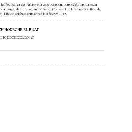
 le Nouvel An des Arbres et à cette occasion, nous célébrons un seder
u d'orge, de fruits venant de l'arbre (l'olive) et de la terrre (la datte) , de
n). Elle est celebree cette annee le 8 fevrier 2012.
OCH HODECHE EL BNAT
CH HODECHE EL BNAT