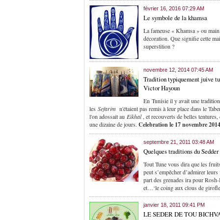
février 16, 2016 07:29 AM
Le symbole de la khamsa
La fameuse « Khamsa » ou main de 
décoration. Que signifie cette mai
superstition ?
novembre 12, 2014 07:45 AM
Tradition typiquement juive t
Victor Hayoun
En Tunisie il y avait une traditio
les
Sefarim
n'étaient pas remis à leur place dans le Tabe
l'on adossait au
Eikhal
, et recouverts de belles tentures,
une dizaine de jours.
Celebration le 17 novembre 2014
septembre 21, 2011 03:48 AM
Quelques traditions du Sedde
Tout Tune vous dira que les fruit
peut s’empêcher d’admirer leurs f
part des grenades ira pour Rosh-H
et…‘le coing aux clous de girofl
janvier 18, 2011 09:41 PM
LE SEDER DE TOU BICHV