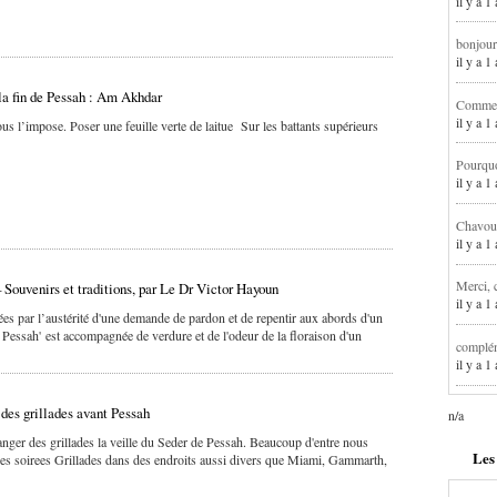
il y a 1
bonjour
il y a 
la fin de Pessah : Am Akhdar
Comment
il y a 
Nous l’impose. Poser une feuille verte de laitue Sur les battants supérieurs
Pourqu
il y a 
Chavoua
il y a 
Merci, 
– Souvenirs et traditions, par Le Dr Victor Hayoun
il y a 
ées par l’austérité d'une demande de pardon et de repentir aux abords d'un
e Pessah' est accompagnée de verdure et de l'odeur de la floraison d'un
complém
il y a 
des grillades avant Pessah
n/a
nger des grillades la veille du Seder de Pessah. Beaucoup d'entre nous
Les
es soirees Grillades dans des endroits aussi divers que Miami, Gammarth,