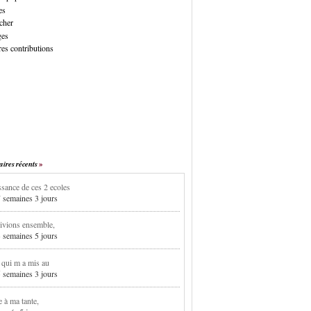
es
cher
ges
es contributions
res récents
sance de ces 2 ecoles
7 semaines 3 jours
ivions ensemble,
3 semaines 5 jours
i qui m a mis au
5 semaines 3 jours
e à ma tante,