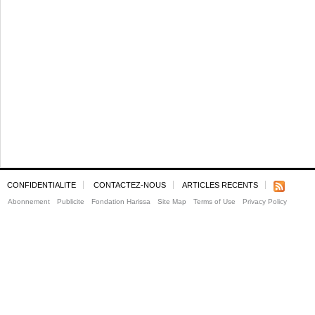
CONFIDENTIALITE
CONTACTEZ-NOUS
ARTICLES RECENTS
Abonnement
Publicite
Fondation Harissa
Site Map
Terms of Use
Privacy Policy