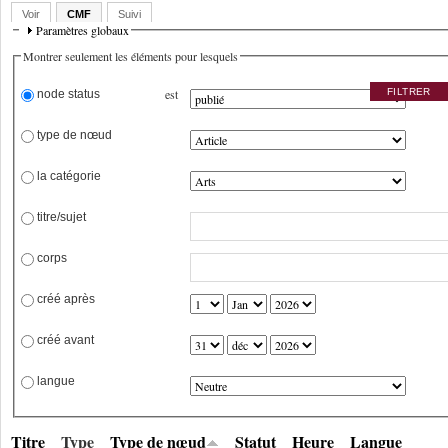
Voir
CMF
Suivi
Paramètres globaux
Montrer seulement les éléments pour lesquels
est
 node status
 type de nœud
 la catégorie
 titre/sujet
 corps
 créé après
 créé avant
 langue
Titre
Type
Type de nœud
Statut
Heure
Langue