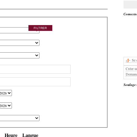
Connexion
Se 
Créer u
Demand
Sondage
Heure
Langue