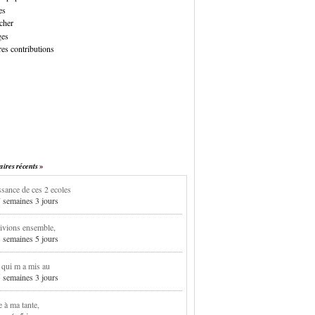
es
cher
ges
es contributions
res récents
sance de ces 2 ecoles
7 semaines 3 jours
ivions ensemble,
3 semaines 5 jours
i qui m a mis au
5 semaines 3 jours
e à ma tante,