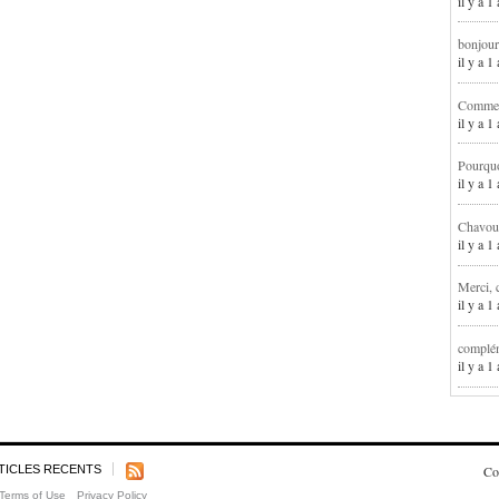
il y a 1
bonjour
il y a 
Comment
il y a 
Pourqu
il y a 
Chavoua
il y a 
Merci, 
il y a 
complém
il y a 
TICLES RECENTS
Co
Terms of Use
Privacy Policy