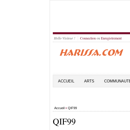
Hello Visiteur !
Connection
ou
Enregistrement
ACCUEIL
ARTS
COMMUNAUT
Accueil
»
QIF99
QIF99