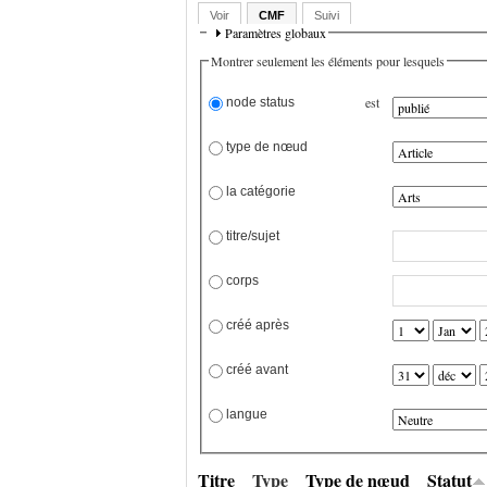
Voir
CMF
Suivi
Paramètres globaux
Montrer seulement les éléments pour lesquels
est
 node status
 type de nœud
 la catégorie
 titre/sujet
 corps
 créé après
 créé avant
 langue
Titre
Type
Type de nœud
Statut