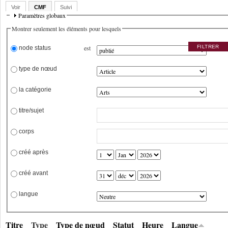
Voir
CMF
Suivi
Paramètres globaux
Montrer seulement les éléments pour lesquels
est
 node status
 type de nœud
 la catégorie
 titre/sujet
 corps
 créé après
 créé avant
 langue
Titre
Type
Type de nœud
Statut
Heure
Langue