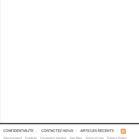
CONFIDENTIALITE
CONTACTEZ-NOUS
ARTICLES RECENTS
Abonnement
Publicite
Fondation Harissa
Site Map
Terms of Use
Privacy Policy