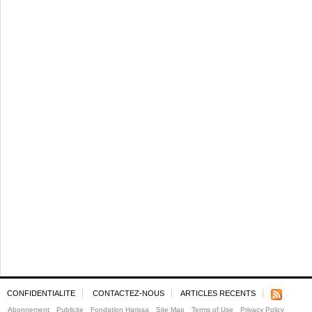
CONFIDENTIALITE
CONTACTEZ-NOUS
ARTICLES RECENTS
Abonnement
Publicite
Fondation Harissa
Site Map
Terms of Use
Privacy Policy