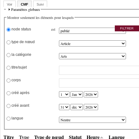
Voir
CMF
Suivi
Paramètres globaux
Montrer seulement les éléments pour lesquels
est
 node status
 type de nœud
 la catégorie
 titre/sujet
 corps
 créé après
 créé avant
 langue
Titre
Type
Type de nœud
Statut
Heure
Langue