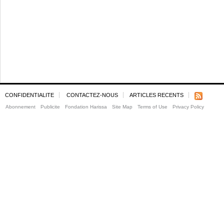
CONFIDENTIALITE
CONTACTEZ-NOUS
ARTICLES RECENTS
Abonnement
Publicite
Fondation Harissa
Site Map
Terms of Use
Privacy Policy