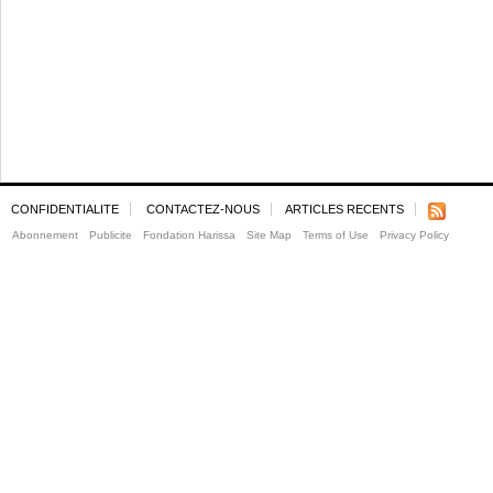
CONFIDENTIALITE
CONTACTEZ-NOUS
ARTICLES RECENTS
Abonnement
Publicite
Fondation Harissa
Site Map
Terms of Use
Privacy Policy