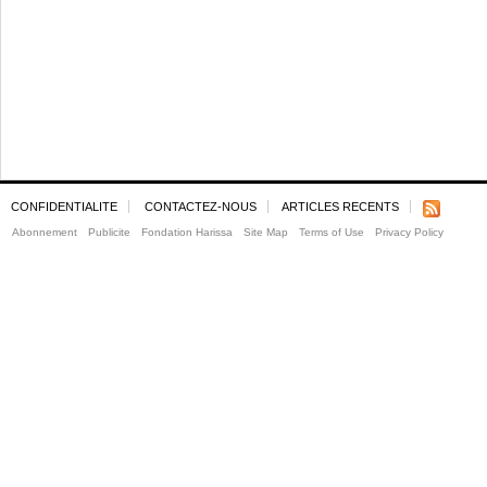
CONFIDENTIALITE
CONTACTEZ-NOUS
ARTICLES RECENTS
Abonnement
Publicite
Fondation Harissa
Site Map
Terms of Use
Privacy Policy