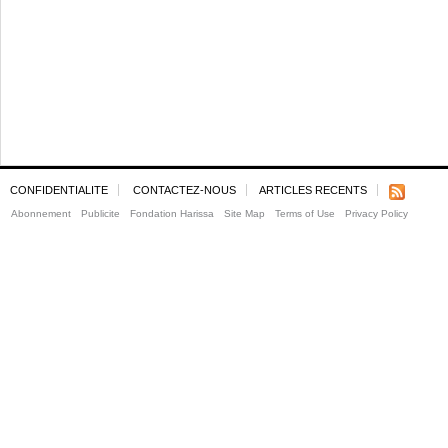
CONFIDENTIALITE
CONTACTEZ-NOUS
ARTICLES RECENTS
Abonnement
Publicite
Fondation Harissa
Site Map
Terms of Use
Privacy Policy