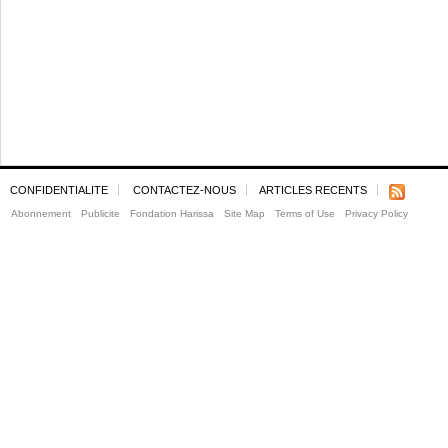
CONFIDENTIALITE
CONTACTEZ-NOUS
ARTICLES RECENTS
Abonnement
Publicite
Fondation Harissa
Site Map
Terms of Use
Privacy Policy