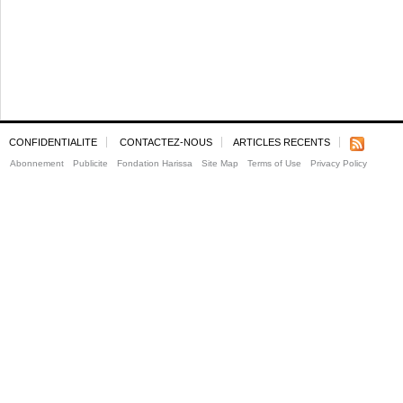
CONFIDENTIALITE
CONTACTEZ-NOUS
ARTICLES RECENTS
Abonnement
Publicite
Fondation Harissa
Site Map
Terms of Use
Privacy Policy