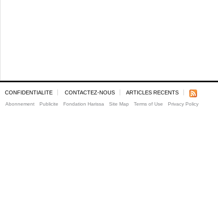
CONFIDENTIALITE
CONTACTEZ-NOUS
ARTICLES RECENTS
Abonnement
Publicite
Fondation Harissa
Site Map
Terms of Use
Privacy Policy