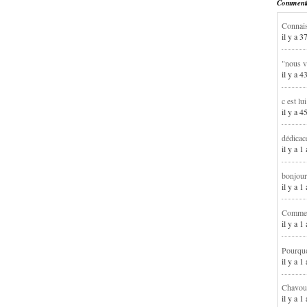
Commentai
Connais
il y a 3
"nous v
il y a 4
c est lu
il y a 4
dédicac
il y a 1
bonjour
il y a 
Comment
il y a 
Pourqu
il y a 
Chavoua
il y a 