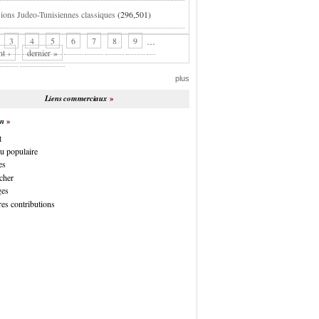
ions Judeo-Tunisiennes classiques
(296,501)
3
4
5
6
7
8
9
…
nt ›
dernier »
plus
Liens commerciaux
on
t
u populaire
es
cher
ges
es contributions