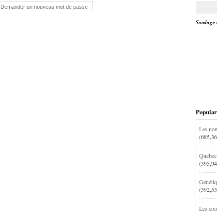
Demander un nouveau mot de passe
Sondage
Popular
Les nom
(685,36
Quebec:
(395,94
Génétiq
(392,53
Les cou