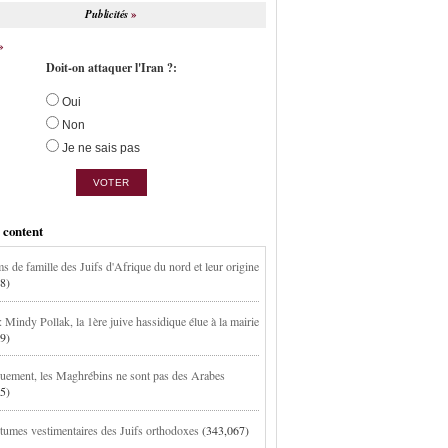
Publicités
Doit-on attaquer l'Iran ?:
Oui
Non
Je ne sais pas
 content
s de famille des Juifs d'Afrique du nord et leur origine
8)
 Mindy Pollak, la 1ère juive hassidique élue à la mairie
9)
uement, les Maghrébins ne sont pas des Arabes
5)
tumes vestimentaires des Juifs orthodoxes
(343,067)