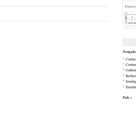
Express
1
2
suiva
Navigati
Contac
Conten
Galleri
Recher
Sonda
Dernièr
Pubs