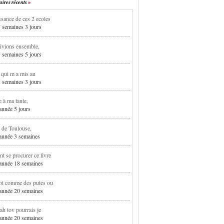
res récents
sance de ces 2 ecoles
7 semaines 3 jours
ivions ensemble,
3 semaines 5 jours
i qui m a mis au
5 semaines 3 jours
e à ma tante,
 année 5 jours
 de Toulouse,
1 année 3 semaines
 se procurer ce livre
1 année 18 semaines
oi comme des putes ou
1 année 20 semaines
h tov pourrais je
1 année 20 semaines