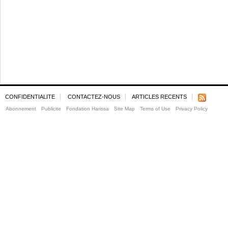
CONFIDENTIALITE
CONTACTEZ-NOUS
ARTICLES RECENTS
Abonnement
Publicite
Fondation Harissa
Site Map
Terms of Use
Privacy Policy