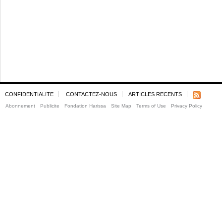
CONFIDENTIALITE
CONTACTEZ-NOUS
ARTICLES RECENTS
Abonnement
Publicite
Fondation Harissa
Site Map
Terms of Use
Privacy Policy