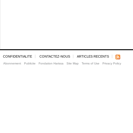
CONFIDENTIALITE
CONTACTEZ-NOUS
ARTICLES RECENTS
Abonnement
Publicite
Fondation Harissa
Site Map
Terms of Use
Privacy Policy