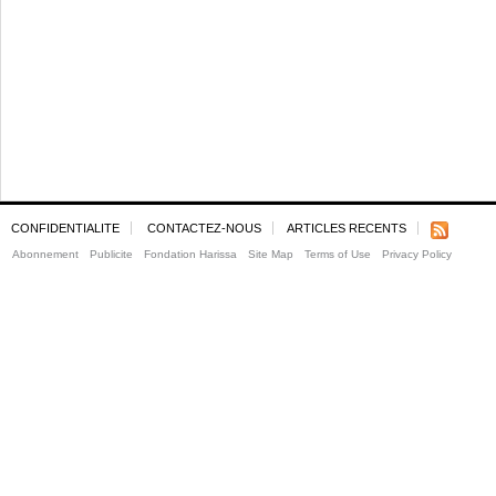
CONFIDENTIALITE
CONTACTEZ-NOUS
ARTICLES RECENTS
Abonnement
Publicite
Fondation Harissa
Site Map
Terms of Use
Privacy Policy