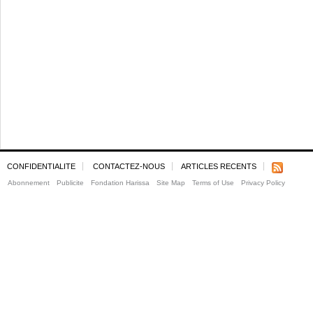
CONFIDENTIALITE
CONTACTEZ-NOUS
ARTICLES RECENTS
Abonnement
Publicite
Fondation Harissa
Site Map
Terms of Use
Privacy Policy