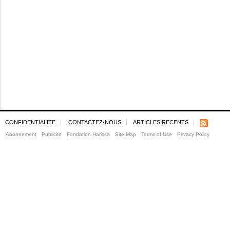
CONFIDENTIALITE
CONTACTEZ-NOUS
ARTICLES RECENTS
Abonnement
Publicite
Fondation Harissa
Site Map
Terms of Use
Privacy Policy