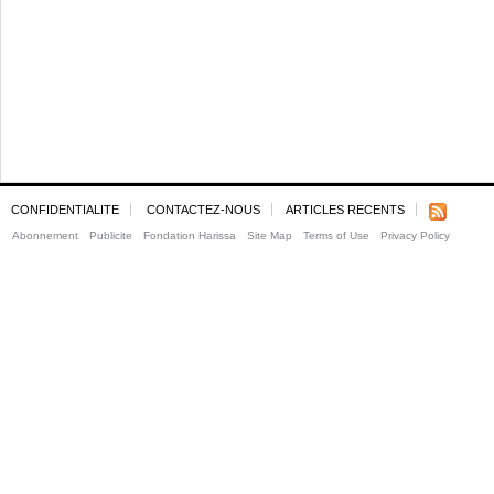
CONFIDENTIALITE
CONTACTEZ-NOUS
ARTICLES RECENTS
Abonnement
Publicite
Fondation Harissa
Site Map
Terms of Use
Privacy Policy