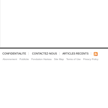
CONFIDENTIALITE
CONTACTEZ-NOUS
ARTICLES RECENTS
Abonnement
Publicite
Fondation Harissa
Site Map
Terms of Use
Privacy Policy