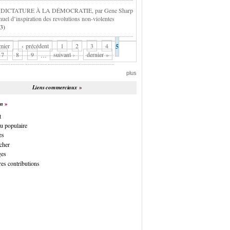
 DICTATURE À LA DÉMOCRATIE, par Gene Sharp
nuel d’inspiration des revolutions non-violentes
3)
mier
‹ précédent
1
2
3
4
5
7
8
9
…
suivant ›
dernier »
plus
Liens commerciaux
on
t
u populaire
es
cher
ges
es contributions