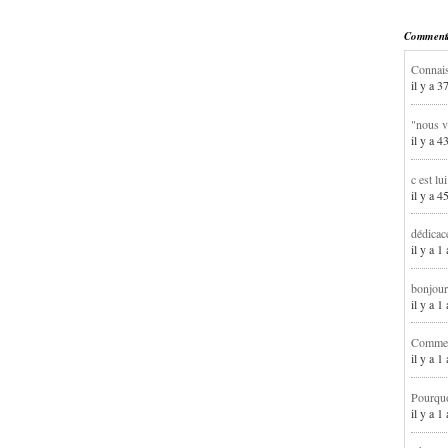
Commentai
Connais
il y a 3
"nous v
il y a 4
c est lu
il y a 4
dédicac
il y a 1
bonjour
il y a 
Comment
il y a 
Pourqu
il y a 