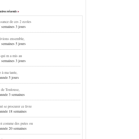
res récents
sance de ces 2 ecoles
7 semaines 3 jours
ivions ensemble,
3 semaines 5 jours
i qui m a mis au
5 semaines 3 jours
e à ma tante,
 année 5 jours
 de Toulouse,
1 année 3 semaines
 se procurer ce livre
1 année 18 semaines
oi comme des putes ou
1 année 20 semaines