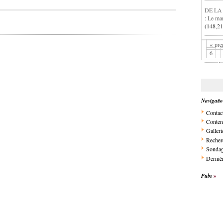
DE LA
: Le ma
(148,21
« pre
6
Navigati
Contac
Conten
Galleri
Recher
Sonda
Dernièr
Pubs