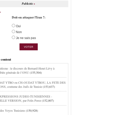
Publicités
Doit-on attaquer l'Iran ?:
Oui
Non
Je ne sais pas
 content
itisme : le discours de Bernard-Henri Lévy à
blée générale de l’ONU
(155,504)
AT YTRO ou CH-OUDAT YTROU, LA FETE DES
S, coutume des Juifs de Tunisie
(153,637)
XPRESSIONS JUDEO-TUNISIENNES -
LE VERSION, par Felix Perez
(152,807)
 des Yoyos Tunisiens
(150,928)