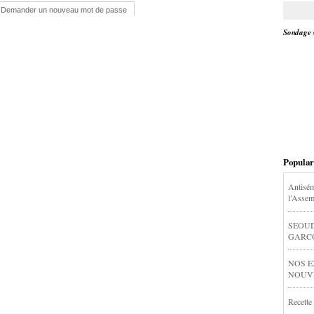
Demander un nouveau mot de passe
Sondage
Popular
Antisém
l’Assem
SEOUD
GARCON
NOS E
NOUVEL
Recette