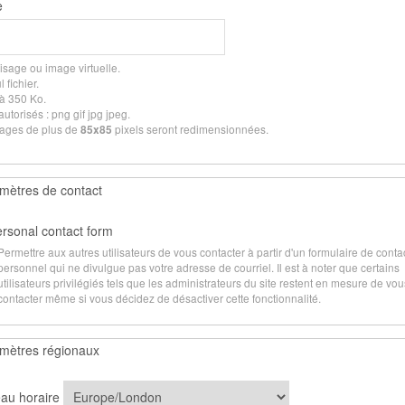
e
isage ou image virtuelle.
 fichier.
 à 350 Ko.
utorisés : png gif jpg jpeg.
ages de plus de
pixels seront redimensionnées.
85x85
mètres de contact
rsonal contact form
Permettre aux autres utilisateurs de vous contacter à partir d'un formulaire de conta
personnel qui ne divulgue pas votre adresse de courriel. Il est à noter que certains
utilisateurs privilégiés tels que les administrateurs du site restent en mesure de vou
contacter même si vous décidez de désactiver cette fonctionnalité.
mètres régionaux
au horaire