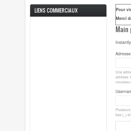
Pour vi
LIENS COMMERCIAUX
Merci d
Main 
Instantly
Adresse 
Une adres
adresse. L
nouveau mo
Userna
Plusieurs c
bas (_) et