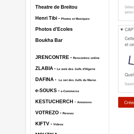
Sélec
Theatre de Breitou
selon
Henri Tibi
-
Photos et Musiques
CAP
Photos d'Ecoles
Cett
Boukha Bar
et c
JRENCONTRE
-
Rencontres online
ZLABIA
-
Le web des Juifs d'Algerie
Quel
DAFINA
-
Le net des Juifs du Maroc
Saisir
e-SOUKS
-
e-Commerce
KESTUCHERCH
-
Annonces
VOTREZO
-
Reseau
KIFTV
-
Videos