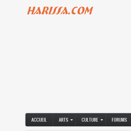
Aller
au
contenu
principal
Main
ACCUEIL
ARTS
CULTURE
FORUMS
navigation