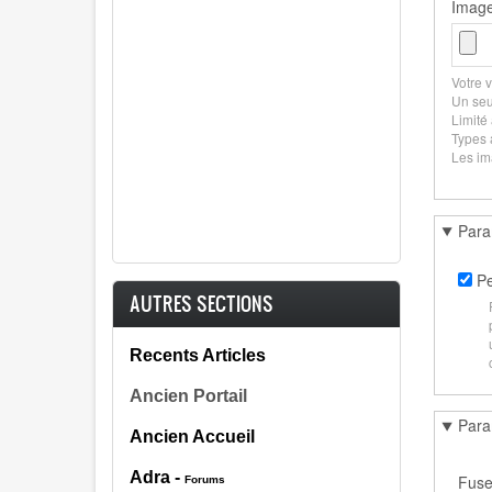
Imag
Votre v
Un seul
Limité
Types a
Les im
Para
Pe
AUTRES SECTIONS
Recents Articles
Ancien Portail
Para
Ancien Accueil
Adra -
Fuse
Forums