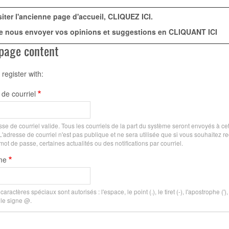
siter l'ancienne page d'accueil,
CLIQUEZ ICI
.
e nous envoyer vos opinions et suggestions en
CLIQUANT ICI
page content
 register with:
de courriel
se de courriel valide. Tous les courriels de la part du système seront envoyés à cet
'adresse de courriel n'est pas publique et ne sera utilisée que si vous souhaitez r
t de passe, certaines actualités ou des notifications par courriel.
me
aractères spéciaux sont autorisés : l'espace, le point (.), le tiret (-), l'apostrophe ('), l
 le signe @.