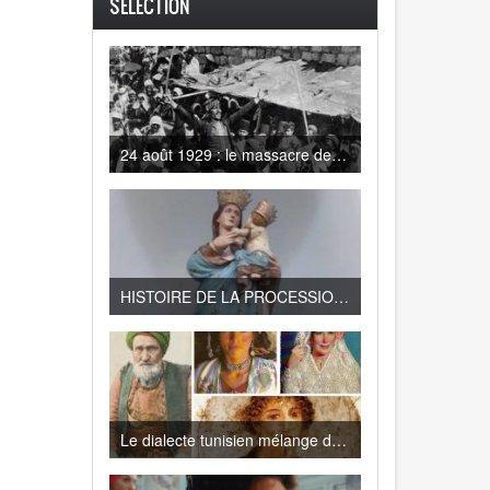
SELECTION
24 août 1929 : le massacre des juifs d'Hébron
HISTOIRE DE LA PROCESSION DE LA VIERGE DE TRAPANI A LA GOULETTE
Le dialecte tunisien mélange de Turc, d’Espagnol, de Français , de Berbère, d’Italien…