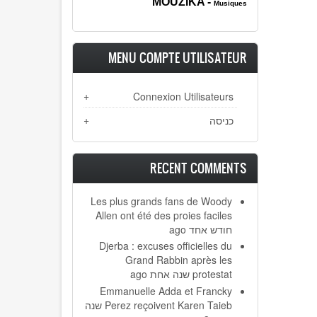
MOUZIK
A -
Musiques
MENU COMPTE UTILISATEUR
Connexion Utilisateurs
כניסה
RECENT COMMENTS
Les plus grands fans de Woody
Allen ont été des proies faciles
חודש אחד ago
Djerba : excuses officielles du
Grand Rabbin après les
protestat
שנה אחת ago
Emmanuelle Adda et Francky
Perez reçoivent Karen Taieb
שנה