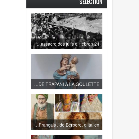
SELECTION
24 août 1929 : le massacre des juifs d'Hébron
HISTOIRE DE LA PROCESSION DE LA VIERGE DE TRAPANI A LA GOULETTE
Le dialecte tunisien mélange de Turc, d’Espagnol, de Français , de Berbère, d’Italien…