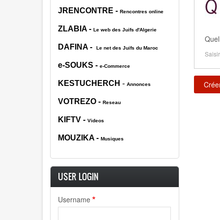
JRENCONTRE
-
Rencontres online
ZLABIA
-
Le web des Juifs d'Algerie
Quel
DAFINA
-
Le net des Juifs du Maroc
Saisir
e-SOUKS
-
e-Commerce
KESTUCHERCH
-
Annonces
VOTREZO
-
Reseau
KIFTV
-
Videos
MOUZIK
A -
Musiques
USER LOGIN
Username