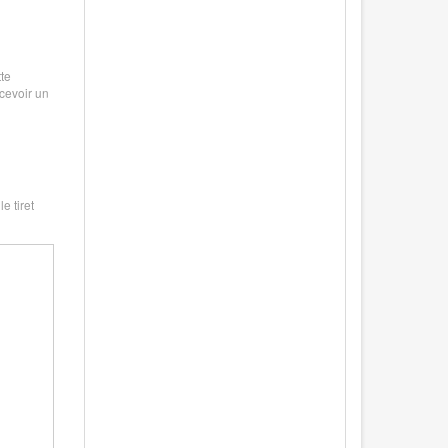
te
ecevoir un
e tiret