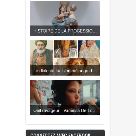
HISTOIRE DE LA PROCESSION DE LA VIERGE DE TRAPANI A LA GOULETTE
Le dialecte tunisien mélange de Turc, d’Espagnol, de Français , de Berbère, d’Italien…
Oeil ravageur - Vanessa De Loya Stauber
CONNECTEZ AVEC FACEBOOK