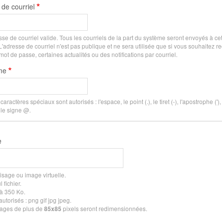
de courriel
se de courriel valide. Tous les courriels de la part du système seront envoyés à cet
'adresse de courriel n'est pas publique et ne sera utilisée que si vous souhaitez r
t de passe, certaines actualités ou des notifications par courriel.
me
aractères spéciaux sont autorisés : l'espace, le point (.), le tiret (-), l'apostrophe ('), l
 le signe @.
e
isage ou image virtuelle.
 fichier.
 à 350 Ko.
utorisés : png gif jpg jpeg.
ages de plus de
pixels seront redimensionnées.
85x85