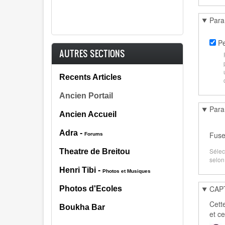
Para
Pe
AUTRES SECTIONS
Recents Articles
Ancien Portail
Para
Ancien Accueil
Adra -
Fuse
Forums
Sélec
Theatre de Breitou
selon
Henri Tibi
-
Photos et Musiques
CAP
Photos d'Ecoles
Cett
Boukha Bar
et c