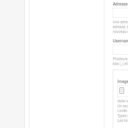
Adresse 
Une adres
adresse. L
nouveau mo
Userna
Plusieurs c
bas (_) et
Imag
Votre v
Un seul
Limité
Types a
Les im