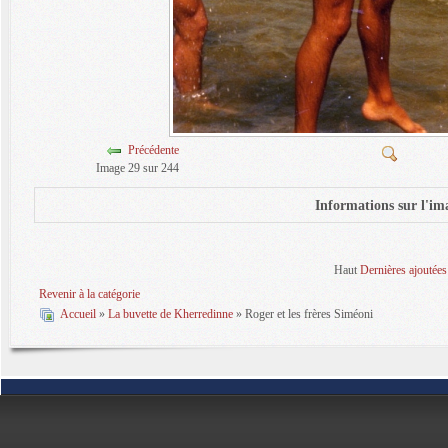
Précédente
Image 29 sur 244
Informations sur l'im
Haut
Dernières ajoutées
Revenir à la catégorie
Accueil
»
La buvette de Kherredinne
» Roger et les frères Siméoni