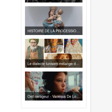
HISTOIRE DE LA PROCESSION DE LA VIERGE DE TRAPANI A LA GOULETTE
Le dialecte tunisien mélange de Turc, d’Espagnol, de Français , de Berbère, d’Italien…
Oeil ravageur - Vanessa De Loya Stauber