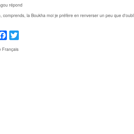
agou répond
, comprends, la Boukha moi je préfère en renverser un peu que d'oubli
hare
Facebook
Twitter
e
Français