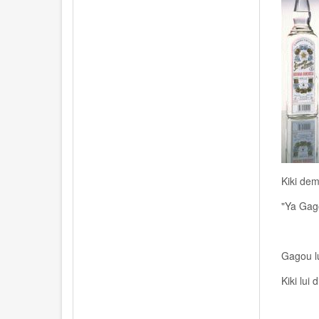
Kiki de
"Ya Gago
Gagou lu
Kiki lui 