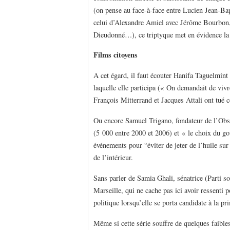
(on pense au face-à-face entre Lucien Jean-Ba
celui d’Alexandre Amiel avec Jérôme Bourbon, d
Dieudonné…), ce triptyque met en évidence la 
Films citoyens
A cet égard, il faut écouter Hanifa Taguelmint 
laquelle elle participa (« On demandait de viv
François Mitterrand et Jacques Attali ont tu
Ou encore Samuel Trigano, fondateur de l’Obse
(5 000 entre 2000 et 2006) et « le choix du go
événements pour “éviter de jeter de l’huile sur 
de l’intérieur.
Sans parler de Samia Ghali, sénatrice (Parti 
Marseille, qui ne cache pas ici avoir ressenti 
politique lorsqu’elle se porta candidate à la p
Même si cette série souffre de quelques faibless