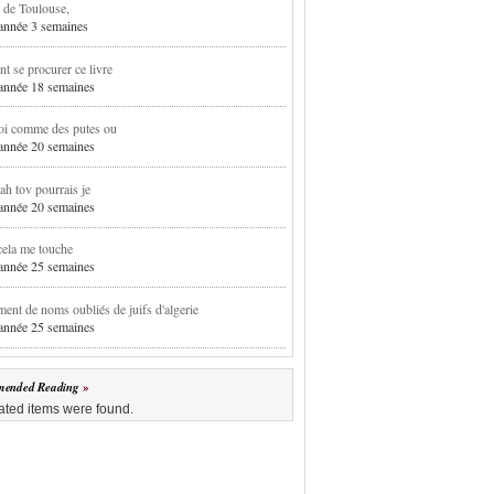
 de Toulouse,
1 année 3 semaines
 se procurer ce livre
1 année 18 semaines
oi comme des putes ou
1 année 20 semaines
h tov pourrais je
1 année 20 semaines
cela me touche
1 année 25 semaines
ent de noms oubliés de juifs d'algerie
1 année 25 semaines
ended Reading
ated items were found.