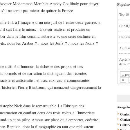
t d’évoquer Mohammed Merah et Amédy Coulibaly pour étayer
Popular
s’il ne serait pas mieux de quitter la France.
Top 10 
onfie-t-il, à l’image « d’un néo-juif de l’entre-deux-guerres »,
LEXIQ
il sait faire le mieux : à savoir réaliser et produire un
ber dans le film communautariste », une série déclinée en
Une anc
-ils, nous les Arabes ? ; nous les Juifs ? ; nous les Noirs ?
Autre re
Après l
de la P
me mâtiné d’humour, la richesse des propos et des
ris formels et de narration la distinguent des récentes
« pre
8
 raciste et antisémite ; et avec eux, ces « communautés
 l’historien Pierre Birnbaum, qui menacent dangereusement la
Christophe Nick dans le remarquable La Fabrique des
Navigati
ncarnation en confiant deux des trois volets à l’humoriste
Contac
nd-up et sa pièce Amour sur place ou à emporter, coécrite
Conten
Galleri
n-Baptiste, dont la filmographie en tant que réalisateur