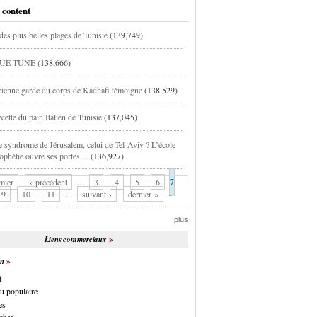
 content
des plus belles plages de Tunisie
(139,749)
UE TUNE
(138,666)
ienne garde du corps de Kadhafi témoigne
(138,529)
cette du pain Italien de Tunisie
(137,045)
e syndrome de Jérusalem, celui de Tel-Aviv ? L’école
rophétie ouvre ses portes…
(136,927)
mier
‹ précédent
…
3
4
5
6
7
9
10
11
…
suivant ›
dernier »
plus
Liens commerciaux
on
t
u populaire
es