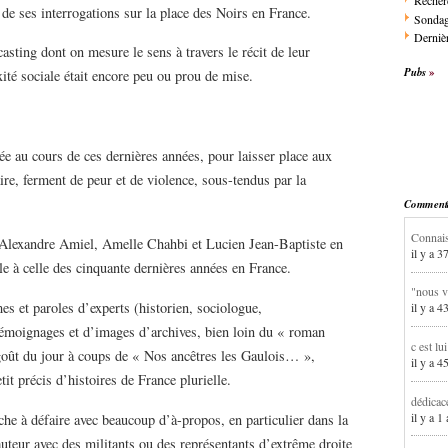
Recher
e ses interrogations sur la place des Noirs en France.
Sonda
Dernièr
casting dont on mesure le sens à travers le récit de leur
Pubs
té ­sociale était encore peu ou prou de mise.
tée au cours de ces dernières années, pour laisser place aux
ire, ferment de peur et de violence, sous-tendus par la
Commentai
Connais
e Alexandre Amiel, Amelle Chahbi et Lucien Jean-Baptiste en
il y a 3
ale à celle des cinquante dernières années en France.
"nous v
mes et paroles d’experts (historien, sociologue,
il y a 4
 témoignages et d’images d’archives, bien loin du « roman
c est lu
 goût du jour à coups de « Nos ancêtres les Gaulois… »,
il y a 4
t précis d’histoires de France plurielle.
dédicac
il y a 1
ache à défaire avec beaucoup d’à-propos, en particulier dans la
auteur avec des militants ou des représentants d’extrême droite