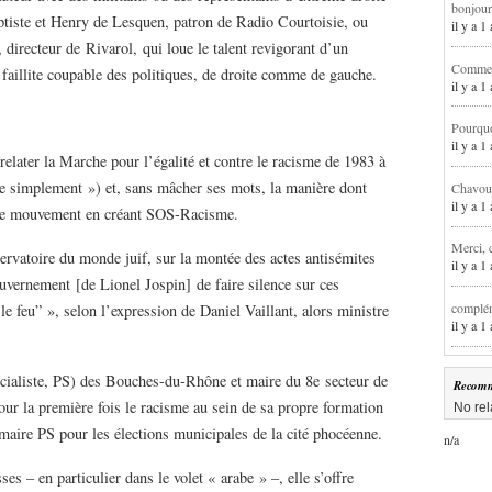
bonjour
ptiste et Henry de Lesquen, patron de Radio Courtoisie, ou
il y a 
irecteur de Rivarol, qui loue le talent revigorant d’un
Comment
faillite coupable des politiques, de droite comme de gauche.
il y a 
Pourqu
il y a 
relater la Marche pour l’égalité et contre le racisme de 1983 à
re simplement ») et, sans mâcher ses mots, la manière dont
Chavoua
il y a 
é ce mouvement en créant SOS-Racisme.
Merci, 
rvatoire du monde juif, sur la montée des actes antisémites
il y a 
uvernement [de Lionel Jospin] de faire silence sur ces
complém
le feu” », selon l’expression de Daniel Vaillant, alors ministre
il y a 
socialiste, PS) des Bouches-du-Rhône et maire du 8e secteur de
Recomm
pour la première fois le racisme au sein de sa propre formation
No rel
rimaire PS pour les élections municipales de la cité phocéenne.
n/a
es – en particulier dans le volet « arabe » –, elle s’offre