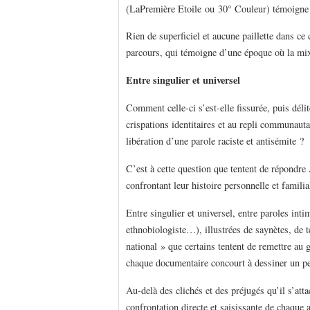
(LaPremière Etoile ou 30° Couleur) ­témoigne d
Rien de superficiel et aucune paillette dans ce 
parcours, qui témoigne d’une époque où la mixi
Entre singulier et universel
Comment celle-ci s’est-elle fissurée, puis déli
crispations identitaires et au repli communauta
libération d’une parole raciste et antisémite ?
C’est à cette question que tentent de répondr
confrontant leur histoire personnelle et famili
Entre singulier et universel, entre paroles inti
ethnobiologiste…), illustrées de saynètes, de
national » que certains tentent de remettre au
chaque documentaire concourt à dessiner un peti
Au-delà des clichés et des préjugés qu’il s’att
confrontation directe et saisissante de chaque 