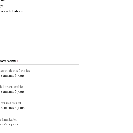
cher
ges
es contributions
res récents
sance de ces 2 ecoles
7 semaines 3 jours
ivions ensemble,
3 semaines 5 jours
i qui m a mis au
5 semaines 3 jours
e à ma tante,
 année 5 jours