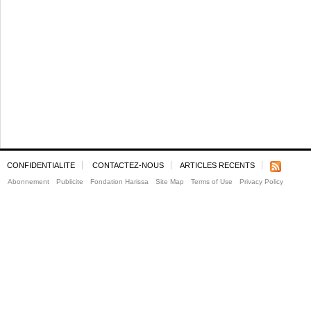
CONFIDENTIALITE
CONTACTEZ-NOUS
ARTICLES RECENTS
Abonnement
Publicite
Fondation Harissa
Site Map
Terms of Use
Privacy Policy