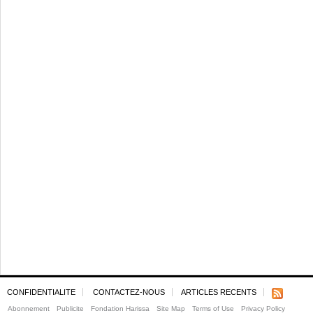
CONFIDENTIALITE
CONTACTEZ-NOUS
ARTICLES RECENTS
Abonnement
Publicite
Fondation Harissa
Site Map
Terms of Use
Privacy Policy