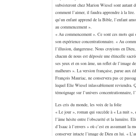
subsisteront chez Marion Wiesel sont autant de 
comment l’aimer, il faudra apprendre à la lire.
qu’un enfant apprend de la Bible, l’enfant amo
au commencement ».
« Au commencement ». Ce sont ces mots qui ou
son expérience concentrationnaire. « Au commenc
l’illusion, dangereuse. Nous croyions en Dieu,
chacun de nous est déposée une étincelle sacr
ses yeux et en son âme, un reflet de l’image de
malheurs ». La version française, parue aux éd
François Mauriac, ne conservera pas ce passage.
lequel Elie Wiesel inlassablement reviendra. Qu
témoignage sur l’univers concentrationnaire, l’e
Les cris du monde, les voix de la folie
« Le jour », roman qui succède à « La nuit », 
l’âme hésite entre l’obscurité et la lumière. E
d’Isaac à l’envers » où c’est en assumant la mor
conserver intacte l’image de Dieu en lui. « L’au