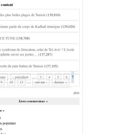
 content
des plus belles plages de Tunisie
(139,810)
ienne garde du corps de Kadhafi témoigne
(139,020)
UE TUNE
(138,708)
e syndrome de Jérusalem, celui de Tel-Aviv ? L’école
rophétie ouvre ses portes…
(137,287)
cette du pain Italien de Tunisie
(137,105)
mier
‹ précédent
…
3
4
5
6
7
9
10
11
…
suivant ›
dernier »
plus
Liens commerciaux
on
t
u populaire
es