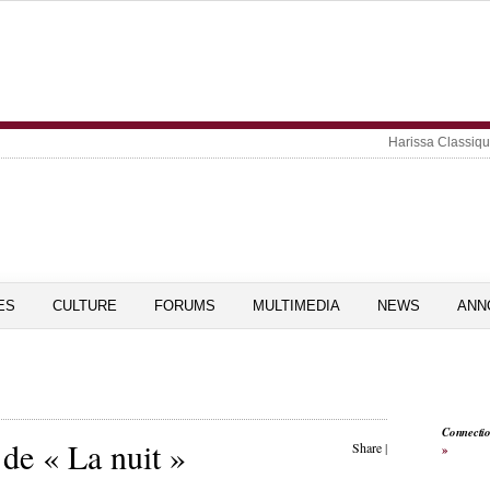
Harissa Classiq
ES
CULTURE
FORUMS
MULTIMEDIA
NEWS
ANN
Connecti
de « La nuit »
Share
|