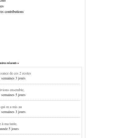
cher
ges
es contributions
res récents
sance de ces 2 ecoles
7 semaines 3 jours
ivions ensemble,
3 semaines 5 jours
i qui m a mis au
5 semaines 3 jours
e à ma tante,
 année 5 jours