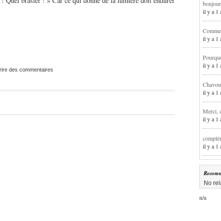
 ! Quel brasier ! » Car ce qui donne de la lumière doit endurer
bonjour
il y a 
Comment
il y a 
Pourqu
il y a 
rire des commentaires
Chavoua
il y a 
Merci, 
il y a 
complém
il y a 
Recomm
No rel
n/a