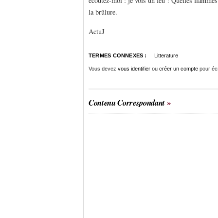
écoutez-moi : je vois un feu ! Quelles flammes
la brûlure.
ActuJ
TERMES CONNEXES :
Litterature
Vous devez
vous identifier
ou
créer un compte
pour éc
Contenu Correspondant