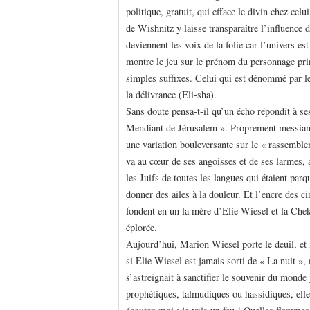
politique, gratuit, qui efface le divin chez cel
de Wishnitz y laisse transparaître l’influence
deviennent les voix de la folie car l’univers e
montre le jeu sur le prénom du personnage prin
simples suffixes. Celui qui est dénommé par le 
la délivrance (Eli-sha).
Sans doute pensa-t-il qu’un écho répondit à se
Mendiant de Jérusalem ». Proprement messiani
une variation bouleversante sur le « rassemble
va au cœur de ses angoisses et de ses larmes, 
les Juifs de toutes les langues qui étaient parq
donner des ailes à la douleur. Et l’encre des 
fondent en un la mère d’Elie Wiesel et la Chek
éplorée.
Aujourd’hui, Marion Wiesel porte le deuil, et 
si Elie Wiesel est jamais sorti de « La nuit », 
s’astreignait à sanctifier le souvenir du monde
prophétiques, talmudiques ou hassidiques, elles