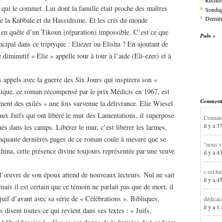
Recher
ui qui le commet. Lui dont la famille était proche des maîtres
Sonda
Dernièr
 de la Kabbale et du Hassidisme. Et les cris du monde
st en quête d’un Tikoun (réparation) impossible. C’est ce que
Pubs
cipal dans ce triptyque : Eliezer ou Elisha ? En ajoutant de
diminutif « Elie » appelle tour à tour à l’aide (Eli-ezer) et à
s appels avec la guerre des Six Jours qui inspirera son «
que, ce roman récompensé par le prix Médicis en 1967, est
Commentai
ment des exilés » une fois survenue la délivrance. Elie Wiesel
aux Juifs qui ont libéré le mur des Lamentations, il superpose
Connais
il y a 3
ués dans les camps. Libérer le mur, c’est libérer les larmes,
cinquante dernières pages de ce roman coule à mesure que se
"nous v
hina, cette présence divine toujours représentée par une veuve
il y a 4
c est lu
l’œuvre de son époux attend de nouveaux lecteurs. Nul ne sait
il y a 4
mais il est certain que ce témoin ne parlait pas que de mort, il
 juif d’avant avec sa série de « Célébrations ». Bibliques,
dédicac
il y a 1
 disent toutes ce qui revient dans ses textes : « Juifs,