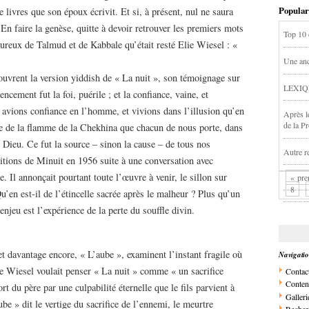
Popular
livres que son époux écrivit. Et si, à présent, nul ne saura
 En faire la genèse, quitte à devoir retrouver les premiers mots
Top 10 
ureux de Talmud et de Kabbale qu’était resté Elie Wiesel : «
Une anc
vrent la version yiddish de « La nuit », son témoignage sur
LEXIQ
ement fut la foi, puérile ; et la confiance, vaine, et
 avions confiance en l’homme, et vivions dans l’illusion qu’en
Après l
de la P
ée de la flamme de la Chekhina que chacun de nous porte, dans
 Dieu. Ce fut la source – sinon la cause – de tous nos
Autre re
itions de Minuit en 1956 suite à une conversation avec
 Il annonçait pourtant toute l’œuvre à venir, le sillon sur
« pre
8
’en est-il de l’étincelle sacrée après le malheur ? Plus qu’un
njeu est l’expérience de la perte du souffle divin.
et davantage encore, « L’aube », examinent l’instant fragile où
Navigati
lie Wiesel voulait penser « La nuit » comme « un sacrifice
Contac
Conten
t du père par une culpabilité éternelle que le fils parvient à
Galleri
be » dit le vertige du sacrifice de l’ennemi, le meurtre