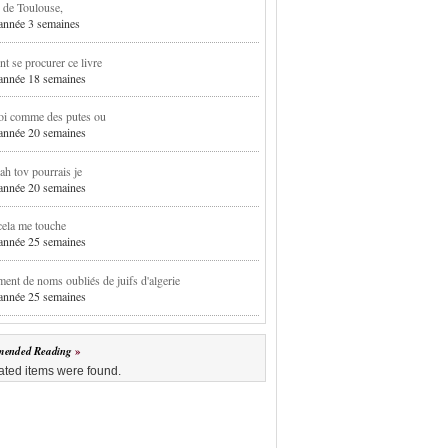
 de Toulouse,
1 année 3 semaines
 se procurer ce livre
1 année 18 semaines
oi comme des putes ou
1 année 20 semaines
h tov pourrais je
1 année 20 semaines
cela me touche
1 année 25 semaines
ent de noms oubliés de juifs d'algerie
1 année 25 semaines
ended Reading
ated items were found.