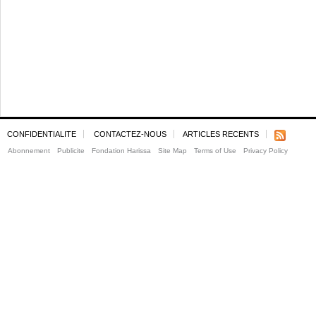
CONFIDENTIALITE
CONTACTEZ-NOUS
ARTICLES RECENTS
Abonnement
Publicite
Fondation Harissa
Site Map
Terms of Use
Privacy Policy