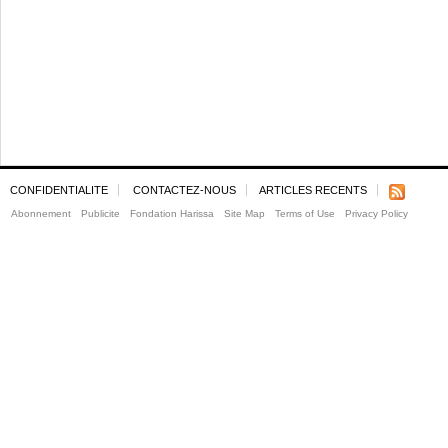
CONFIDENTIALITE
CONTACTEZ-NOUS
ARTICLES RECENTS
Abonnement
Publicite
Fondation Harissa
Site Map
Terms of Use
Privacy Policy