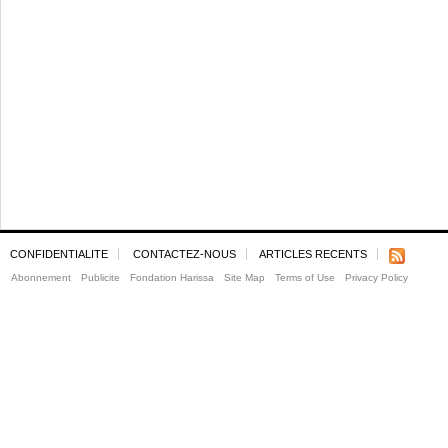
CONFIDENTIALITE
CONTACTEZ-NOUS
ARTICLES RECENTS
Abonnement
Publicite
Fondation Harissa
Site Map
Terms of Use
Privacy Policy