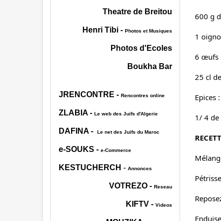
Theatre de Breitou
600 g d
Henri Tibi
-
Photos et Musiques
1 oigno
Photos d'Ecoles
6 œufs 
Boukha Bar
25 cl de
JRENCONTRE
-
Epices :
Rencontres online
ZLABIA
-
Le web des Juifs d'Algerie
1/ 4 de
DAFINA
-
Le net des Juifs du Maroc
RECETT
e-SOUKS
-
e-Commerce
Mélange
KESTUCHERCH
-
Annonces
Pétriss
VOTREZO
-
Reseau
Reposez
KIFTV
-
Videos
Enduise