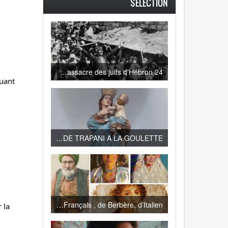
SELECTION
24 août 1929 : le massacre des juifs d'Hébron
muant
HISTOIRE DE LA PROCESSION DE LA VIERGE DE TRAPANI A LA GOULETTE
Le dialecte tunisien mélange de Turc, d’Espagnol, de Français , de Berbère, d’Italien…
 la