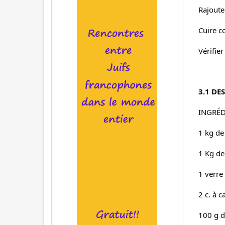
Rajouter
Cuire c
Vérifier
3.1 DE
INGRÉD
1 kg de
1 Kg de
1 verre 
2 c. à c
100 g d