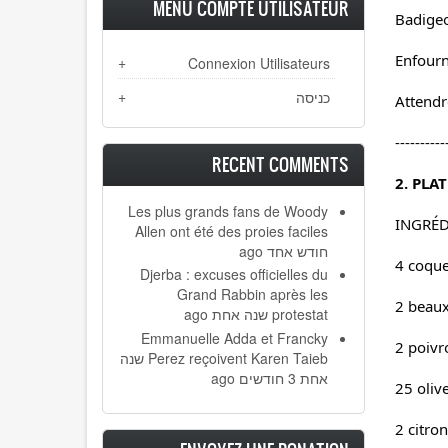
MENU COMPTE UTILISATEUR
Badigeo
Enfourn
Connexion Utilisateurs
כניסה
Attendr
----------
RECENT COMMENTS
2. PLAT
Les plus grands fans de Woody
INGRÉD
Allen ont été des proies faciles
חודש אחד ago
4 coque
Djerba : excuses officielles du
Grand Rabbin après les
2 beaux
protestat
שנה אחת ago
Emmanuelle Adda et Francky
2 poivr
Perez reçoivent Karen Taieb
שנה
אחת 3 חודשים ago
25 oliv
2 citro