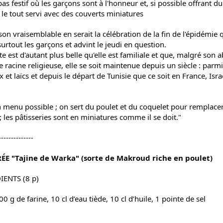
as festif où les garçons sont à l'honneur et, si possible offrant du
 le tout servi avec des couverts miniatures
son vraisemblable en serait la célébration de la fin de l'épidémie 
surtout les garçons et advint le jeudi en question.
te est d'autant plus belle qu'elle est familiale et que, malgré son 
e racine religieuse, elle se soit maintenue depuis un siècle : parmi
x et laïcs et depuis le départ de Tunisie que ce soit en France, Isra
n menu possible ; on sert du poulet et du coquelet pour remplacer
; les pâtisseries sont en miniatures comme il se doit."
--------------
RÉE "Tajine de Warka" (sorte de Makroud riche en poulet)
IENTS (8 p)
00 g de farine, 10 cl d’eau tiède, 10 cl d’huile, 1 pointe de sel