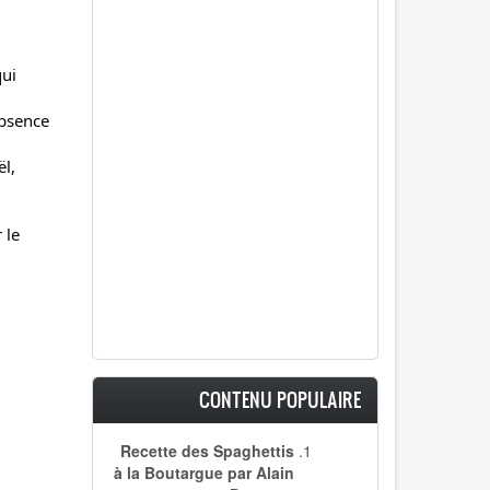
qui
absence
ël,
 le
CONTENU POPULAIRE
Recette des Spaghettis
à la Boutargue par Alain