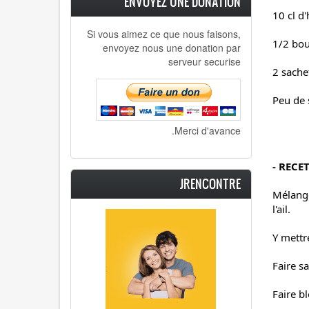
ENVOYEZ UNE DONATION
10 cl d'
Si vous aimez ce que nous faisons,
1/2 bou
envoyez nous une donation par
serveur securise
2 sache
Peu de s
Merci d'avance.
- RECE
JRENCONTRE
Mélanger
l'ail.
Y mettr
Faire s
Faire b