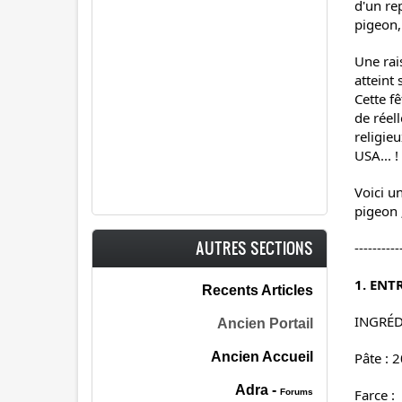
d'un rep
pigeon,
Une rai
atteint 
Cette fê
de réell
religieu
USA... !
Voici u
pigeon 
AUTRES SECTIONS
----------
1. ENT
Recents Articles
INGRÉD
Ancien Portail
Ancien Accueil
Pâte : 2
Adra -
Farce :
Forums