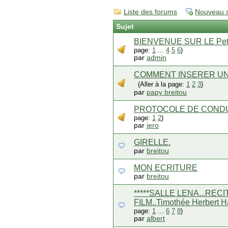
Liste des forums
Nouveau s
Sujet
BIENVENUE SUR LE Petit
page:
1
...
4
5
6
)
par
admin
COMMENT INSERER UN
(Aller à la page:
1
2
3
)
par
papy breitou
PROTOCOLE DE CONDU
page:
1
2
)
par
jero
GIRELLE.
par
breitou
MON ECRITURE
par
breitou
*****SALLE LENA...RECIT
FILM..Timothée Herbert Har
page:
1
...
6
7
8
)
par
albert