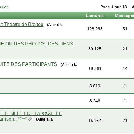
ujet
Page 1 sur 13
A
Lectures
Message
 Theatre de Breitou
(Aller à la
128 298
51
E OU DES PHOTOS, DES LIENS
30 125
21
ITE DES PARTICIPANTS
(Aller à la
18 361
14
3 819
1
8 246
1
 LE BILLET DE I A XXXI...LE
rison...*****
(Aller à la
15 944
71