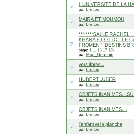
L UNIVERSITE DE LA H
par
breitou
MAIRA ET MOUMOU
par
breitou
********SALLE RACHEL '
KHANA ET OTTO ...LE 
FROMENT' DESTINS BRIS
page:
1
...
16
17
18
)
par
Mon_Germain
vers libres...
par
breitou
HUBERT...UBER
par
breitou
OBJETS INANIMES....SU
par
breitou
OBJETS INANIMES....
par
breitou
l'enfant et la planche
par
breitou