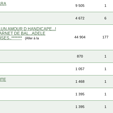
ARA
9 505
1
4 672
6
...UN AMOUR D HANDICAPE...!
CARNET DE BAL...ADELE
44 904
177
ES..*******
(Aller à la
870
1
1 057
1
ITE
1 468
1
1 395
1
1 395
1