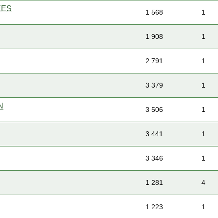
EES
1 568
1
1 908
1
2 791
1
3 379
1
N
3 506
1
3 441
1
3 346
1
1 281
4
1 223
1