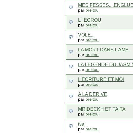
MES FESSES....ENGLU
par
breitou
L ' ECROU
par
breitou
VOLE...
par
breitou
LA MORT DANS L AME.
par
breitou
LA LEGENDE DU JASMI
par
breitou
L ECRITURE ET MOI
par
breitou
A LA DERIVE
par
breitou
MRIDECKH ET TAITA
par
breitou
isa
par
breitou