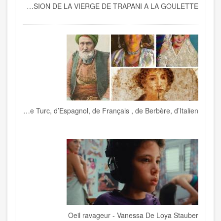
HISTOIRE DE LA PROCESSION DE LA VIERGE DE TRAPANI A LA GOULETTE
Le dialecte tunisien mélange de Turc, d’Espagnol, de Français , de Berbère, d’Italien…
Oeil ravageur - Vanessa De Loya Stauber