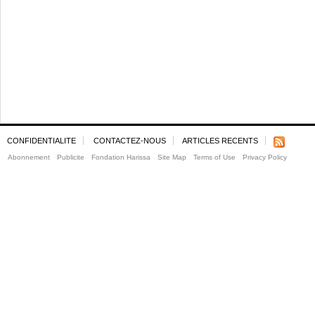
CONFIDENTIALITE
CONTACTEZ-NOUS
ARTICLES RECENTS
Abonnement
Publicite
Fondation Harissa
Site Map
Terms of Use
Privacy Policy