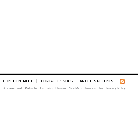
CONFIDENTIALITE
CONTACTEZ-NOUS
ARTICLES RECENTS
Abonnement
Publicite
Fondation Harissa
Site Map
Terms of Use
Privacy Policy