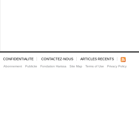
CONFIDENTIALITE
CONTACTEZ-NOUS
ARTICLES RECENTS
Abonnement
Publicite
Fondation Harissa
Site Map
Terms of Use
Privacy Policy