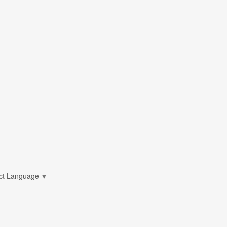
ct Language
▼