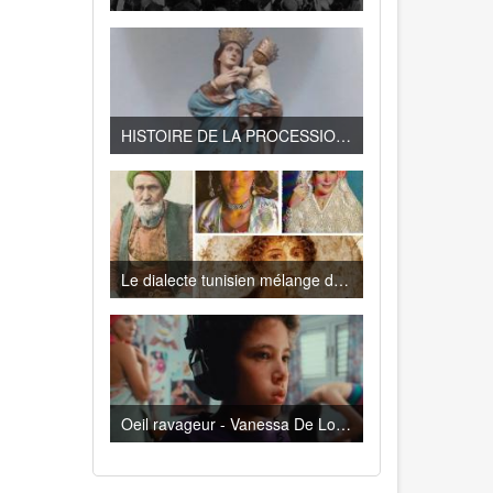
HISTOIRE DE LA PROCESSION DE LA VIERGE DE TRAPANI A LA GOULETTE
Le dialecte tunisien mélange de Turc, d’Espagnol, de Français , de Berbère, d’Italien…
Oeil ravageur - Vanessa De Loya Stauber