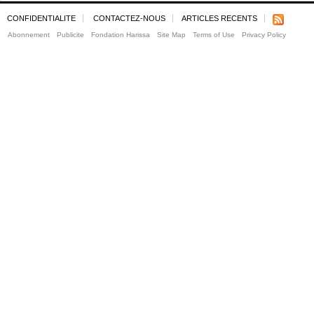
CONFIDENTIALITE
CONTACTEZ-NOUS
ARTICLES RECENTS
Abonnement
Publicite
Fondation Harissa
Site Map
Terms of Use
Privacy Policy