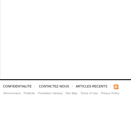
CONFIDENTIALITE
CONTACTEZ-NOUS
ARTICLES RECENTS
Abonnement
Publicite
Fondation Harissa
Site Map
Terms of Use
Privacy Policy