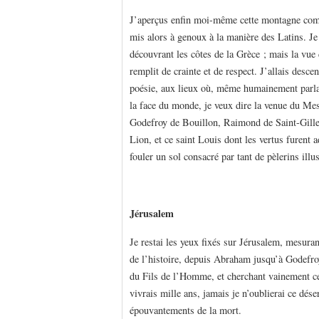
J’aperçus enfin moi-même cette montagne comm
mis alors à genoux à la manière des Latins. Je 
découvrant les côtes de la Grèce ; mais la vue 
remplit de crainte et de respect. J’allais desce
poésie, aux lieux où, même humainement parlan
la face du monde, je veux dire la venue du Mes
Godefroy de Bouillon, Raimond de Saint-Gille
Lion, et ce saint Louis dont les vertus furent
fouler un sol consacré par tant de pèlerins ill
Jérusalem
Je restai les yeux fixés sur Jérusalem, mesuran
de l’histoire, depuis Abraham jusqu’à Godefro
du Fils de l’Homme, et cherchant vainement ce 
vivrais mille ans, jamais je n’oublierai ce dés
épouvantements de la mort.