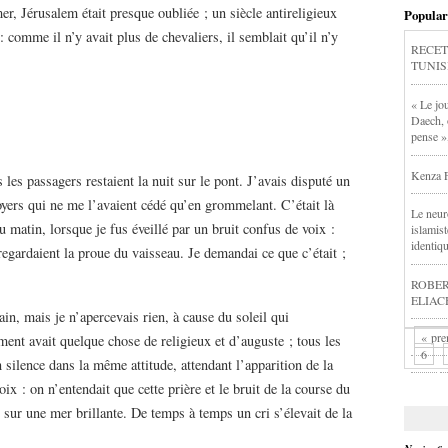
r, Jérusalem était presque oubliée ; un siècle antireligieux
Popular
 comme il n’y avait plus de chevaliers, il semblait qu’il n’y
RECET
TUNIS
« Le jou
Daech, 
pense »
Kenza F
s les passagers restaient la nuit sur le pont. J’avais disputé un
loyers qui ne me l’avaient cédé qu’en grommelant. C’était là
Le neur
 matin, lorsque je fus éveillé par un bruit confus de voix :
islamis
identiq
 regardaient la proue du vaisseau. Je demandai ce que c’était ;
ROBERT
ELIACHE
n, mais je n’apercevais rien, à cause du soleil qui
« pre
nt avait quelque chose de religieux et d’auguste ; tous les
6
en silence dans la même attitude, attendant l’apparition de la
oix : on n’entendait que cette prière et le bruit de la course du
t sur une mer brillante. De temps à temps un cri s’élevait de la