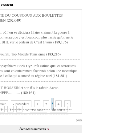
 content
TE DU COUSCOUS AUX BOULETTES
IEN
(202,049)
r où l’on se décidera à faire vraiment la guerre à
on verra que c’est beaucoup plus facile qu’on ne le
, BHL sur le plateau de C’est à vous
(189,176)
ourati, Top Modele Tunisienne
(183,216)
opsychiatre Boris Cyrulnik estime que les terroristes
tes sont volontairement façonnés selon une mécanique
ue à celle qui a amené au régime nazi
(181,881)
 HOSSEIN et son fils le rabbin Aaron
FF.............
(180,164)
mier
‹ précédent
1
2
3
4
5
7
8
9
…
suivant ›
dernier »
plus
Liens commerciaux