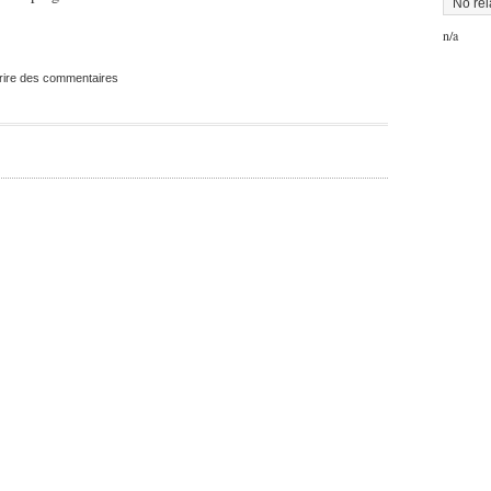
No rel
n/a
rire des commentaires