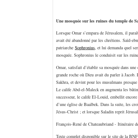
Une mosquée sur les ruines du temple de 
Lorsque Omar s’empara de Jérusalem, il paraît 
avait été abandonné par les chrétiens. Saïd-ebn
patriarche
Sophronius
, et lui demanda quel ser
mosquée. Sophronius le conduisit sur les rui
Omar, satisfait d’établir sa mosquée dans une e
grande roche où Dieu avait du parler à Jacob.
Sakhra, et devint pour les musulmans presque
Le calife Abd-el-Maleck en augmenta les bâtim
successeur, le calife El-Louid, embellit encor
d’une église de Baalbek. Dans la suite, les cr
Jésus-Christ ; et lorsque Saladin reprit Jérusal
François-René de Chateaubriand - Itinéraire d
Texte complet disponible sur le site de la BNF :