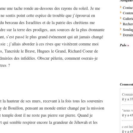
Navigati
Contac
e une tache ronde au-dessous des rayons du soleil. Je me
Conten
ne sentis point cette espèce de trouble que j’éprouvai en
Galleri
du berceau des Israélites et de la patrie des chrétiens me
Recher
ndre sur la terre des prodiges, aux sources de la plus étonnante
Sonda
Dernièr
t, s’est passé le plus grand événement qui ait jamais changé
sie ; j’allais aborder à ces rives que visitèrent comme moi
Pubs
s, Tancrède le Brave, Hugues le Grand, Richard Coeur de
 admirées des infidèles. Obscur pèlerin, comment oserais-je
ustres ?
Commentai
Connais
il y a 3
t la hauteur de ses murs, recevant à la fois tous les souvenirs
y de Bouillon, pensant au monde entier changé par la mission
"nous v
temple dont il ne reste pas pierre sur pierre. Quand je
il y a 4
ert qui semble respirer encore la grandeur de Jéhovah et les
c est lu
il y a 4