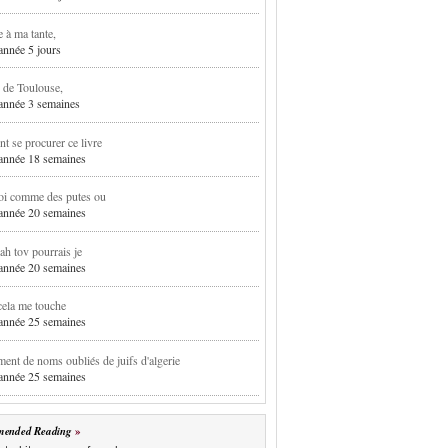
e à ma tante,
 année 5 jours
 de Toulouse,
1 année 3 semaines
 se procurer ce livre
1 année 18 semaines
oi comme des putes ou
1 année 20 semaines
h tov pourrais je
1 année 20 semaines
cela me touche
1 année 25 semaines
ent de noms oubliés de juifs d'algerie
1 année 25 semaines
ended Reading