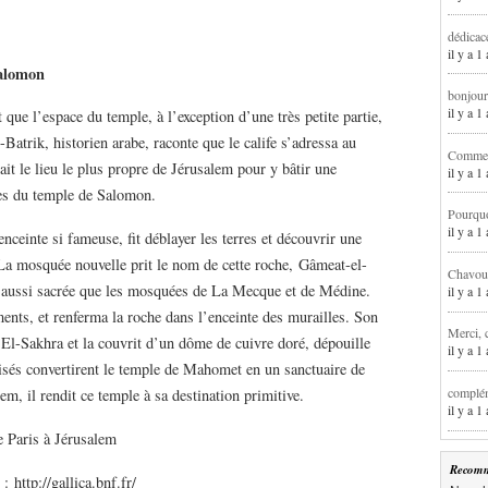
dédicac
il y a 1
Salomon
bonjour
il y a 
que l’espace du temple, à l’exception d’une très petite partie,
-Batrik, historien arabe, raconte que le calife s’adressa au
Comment
ait le lieu le plus propre de Jérusalem pour y bâtir une
il y a 
nes du temple de Salomon.
Pourqu
il y a 
nceinte si fameuse, fit déblayer les terres et découvrir une
 La mosquée nouvelle prit le nom de cette roche, Gâmeat-el-
Chavoua
 aussi sacrée que les mosquées de La Mecque et de Médine.
il y a 
ents, et renferma la roche dans l’enceinte des murailles. Son
Merci, 
e El-Sakhra et la couvrit d’un dôme de cuivre doré, dépouille
il y a 
oisés convertirent le temple de Mahomet en un sanctuaire de
complém
em, il rendit ce temple à sa destination primitive.
il y a 
e Paris à Jérusalem
Recomm
 http://gallica.bnf.fr/