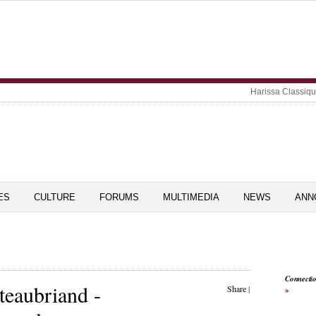
Harissa Classiq
ES
CULTURE
FORUMS
MULTIMEDIA
NEWS
ANN
Connecti
teaubriand -
Share
|