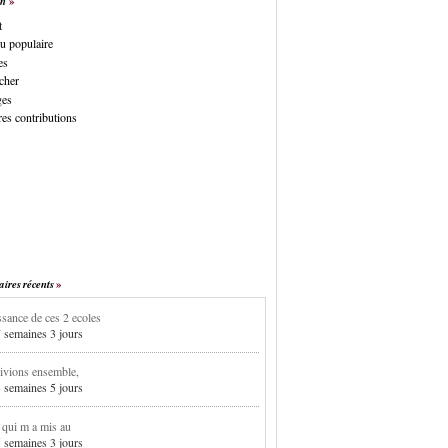
on
t
u populaire
es
cher
ges
es contributions
res récents
sance de ces 2 ecoles
7 semaines 3 jours
ivions ensemble,
3 semaines 5 jours
i qui m a mis au
5 semaines 3 jours