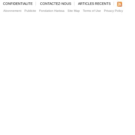
CONFIDENTIALITE
CONTACTEZ-NOUS
ARTICLES RECENTS
Abonnement
Publicite
Fondation Harissa
Site Map
Terms of Use
Privacy Policy