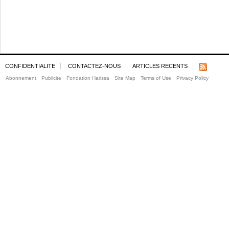
CONFIDENTIALITE
CONTACTEZ-NOUS
ARTICLES RECENTS
Abonnement
Publicite
Fondation Harissa
Site Map
Terms of Use
Privacy Policy