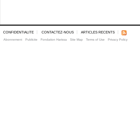
CONFIDENTIALITE
CONTACTEZ-NOUS
ARTICLES RECENTS
Abonnement
Publicite
Fondation Harissa
Site Map
Terms of Use
Privacy Policy