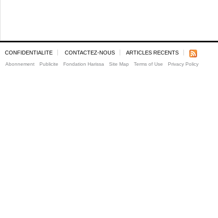
CONFIDENTIALITE
CONTACTEZ-NOUS
ARTICLES RECENTS
Abonnement
Publicite
Fondation Harissa
Site Map
Terms of Use
Privacy Policy